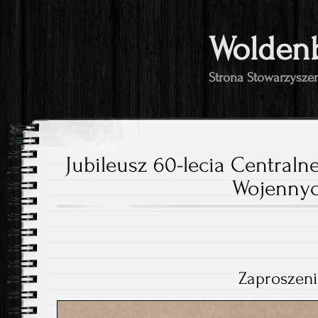
Wolden
Strona Stowarzysze
Jubileusz 60-lecia Centra
Wojenny
Zaproszeni